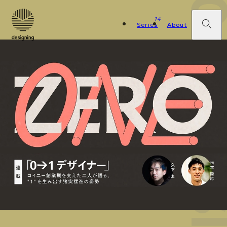
0→1 DESIG
14
Series
About