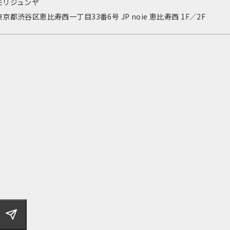
モリジュンヤ
京都渋谷区恵比寿西一丁目33番6号 JP noie 恵比寿西 1F／2F