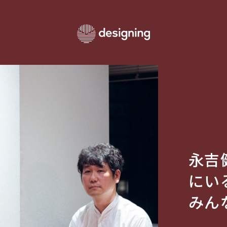
永吉
にい
みん