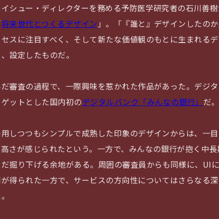
・イシュー・ディレクターを務める予防医学研究者の石川善樹
「
将来世代とつくるデザイン
」。「『誰と』デザインしたのか
ロセスに注目すべく、そして新たな価値観のもとに生まれるデ
く、設定したものだ。
んだ審査の過程で、一際興味を惹かれた作品があった。デジタ
ーゲットとした国内初の
デジタルバンク「みんなの銀行」
だ
多用しつつもシンプルで成熟した印象のデザインからは、一目
の高さが感じられたという。一方で、みんなの銀行が抱く中長
まだ掘り下げる余地がある。周囲の審査員からも同様に、UI
同が得られた一方で、サービスの方向性についてはさらなる深
た。