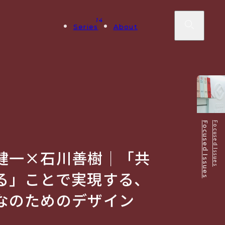
14
Series
About
Focused Issues
健一×石川善樹｜「共
る」ことで実現する、
なのためのデザイン