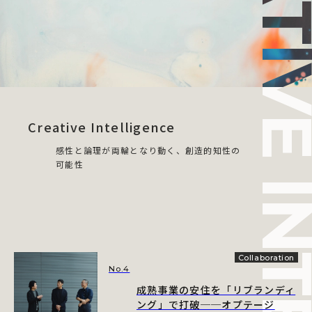
CREATIVE INTELLI
Creative Intelligence
感性と論理が両輪となり動く、創造的知性の
可能性
Collaboration
No.4
成熟事業の安住を「リブランディ
ング」で打破──オプテージ