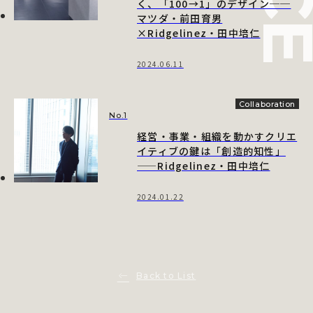
く、「100→1」のデザイン──
マツダ・前田育男
×Ridgelinez・田中培仁
2024.06.11
Collaboration
No.1
経営・事業・組織を動かすクリエ
イティブの鍵は「創造的知性」
——Ridgelinez・田中培仁
2024.01.22
Back to List