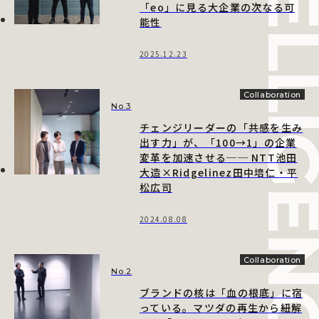
「eo」に見る大企業の次なる可
能性
2025.12.23
Collaboration
No.3
チェンジリーダーの「共感を生み
出す力」が、「100→1」の企業
変革を加速させる── NTT池田
大造×Ridgelinez田中培仁・平
松広司
2024.08.08
Collaboration
No.2
ブランドの核は「血の根底」に宿
っている。マツダの再生から紐解