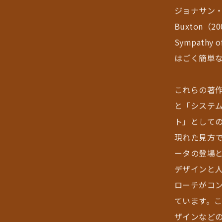
ジョナサン・
Buxton（20
Sympath
はごく簡単
これらの著
と「システ
ト」として
現れた見方
ータの登場
デザインと
ローチがコン
ています。こ
ザインなど