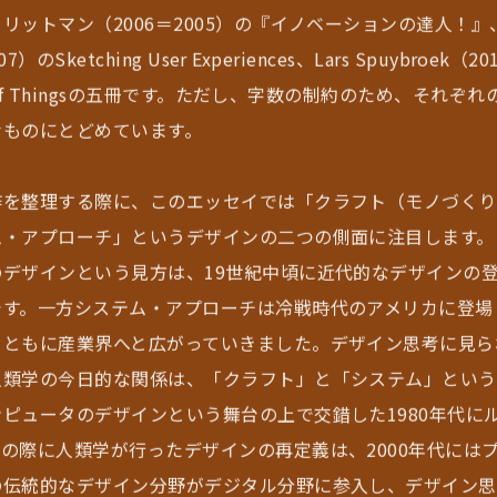
リットマン（2006＝2005）の『イノベーションの達人！』、B
07）のSketching User Experiences、Lars Spuybroek（2
y of Thingsの五冊です。ただし、字数の制約のため、それぞ
なものにとどめています。
作を整理する際に、このエッセイでは「クラフト（モノづくり
ム・アプローチ」というデザインの二つの側面に注目します。
のデザインという見方は、19世紀中頃に近代的なデザインの
です。一方システム・アプローチは冷戦時代のアメリカに登場
とともに産業界へと広がっていきました。デザイン思考に見ら
人類学の今日的な関係は、「クラフト」と「システム」という
ピュータのデザインという舞台の上で交錯した1980年代に
の際に人類学が行ったデザインの再定義は、2000年代には
の伝統的なデザイン分野がデジタル分野に参入し、デザイン思