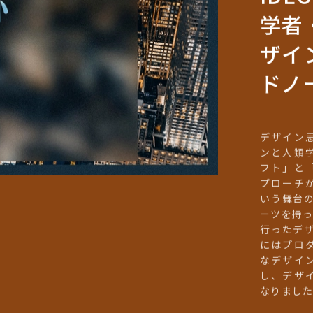
学者
ザイ
ドノ
デザイン
ンと人類
フト」と
プローチ
いう舞台の
ーツを持
行ったデザ
にはプロ
なデザイ
し、デザ
なりまし