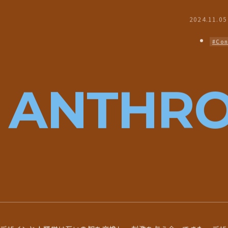
2024.11.05
#Con
D ANTHR