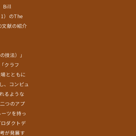
ill
011）のThe
れの文献の紹介
の技法）」
「クラフ
登場とともに
し、コンピュ
れるような
二つのアプ
ルーツを持っ
プロダクトデ
考が発展す