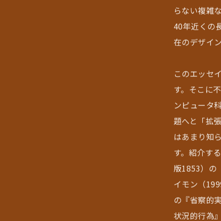
らない複雑
40年近く
在のデザイ
このエッセ
す。そこに不
ンピュータ
題へと「拡
はあまり知
す。紹介する
版1853）
イモン（19
の『省察的実
状況的行為』、E