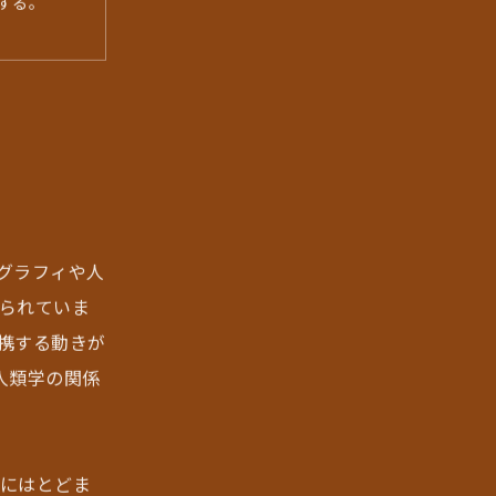
する。
グラフィや人
られていま
携する動きが
人類学の関係
にはとどま