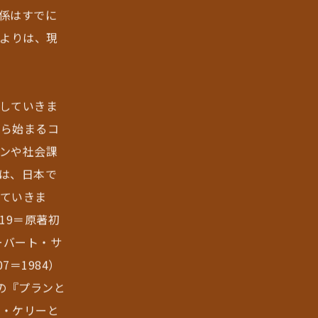
係はすでに
うよりは、現
していきま
から始まるコ
ンや社会課
は、日本で
ていきま
19＝原著初
ーバート・サ
7＝1984）
）の『プランと
、トム・ケリーと