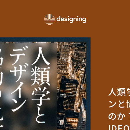
人類
ンと
のか
ID