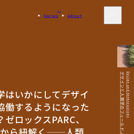
14
Series
About
Design and Anthropology
学はいかにしてデザイ
協働するようになった
？ゼロックスPARC、
EOから紐解く──人類