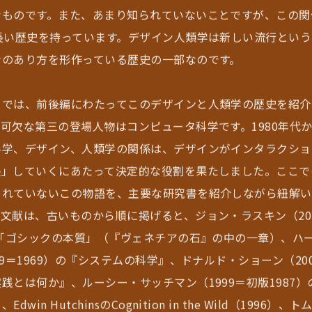
なものです。また、あまり知られていないことですが、この関
の長い歴史を持っています。デザイン人類学は新しい流行とい
ンのあり方を形作っている歴史の一部なのです。
イでは、前後編にわたってこのデザインと人類学の歴史を紹介
可欠な第三の登場人物はコンピュータ科学です。1980年代
科学、デザイン、人類学の関係は、デザインがインタラクショ
張」していくにあたって決定的な役割を果たしました。ここで
られていないこの物語を、主要な研究書を紹介しながら紐解い
文献は、古いものから順に掲げると、ジョン・ラスキン（20
の「ゴシックの本質」（『ヴェネチアの石』の中の一章）、ハ
99＝1969）の『システムの科学』、ドナルド・ショーン（200
践とは何か』、ルーシー・サッチマン（1999＝初版1987
dwin HutchinsのCognition in the Wild（1996）