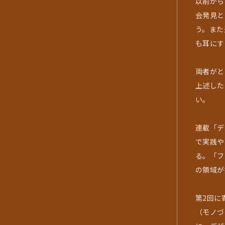
以前から
会発見と
う。また
も耳にす
両者がと
上述した
い。
連載「デ
で実践や
る。「フ
の領域が
第2回に
（モノづ