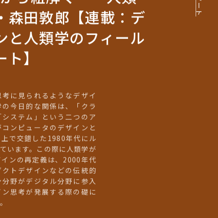
・森田敦郎【連載：デ
ンと人類学のフィール
ート】
思考に見られるようなデザイ
学の今日的な関係は、「クラ
「システム」という二つのア
がコンピュータのデザインと
上で交錯した1980年代にル
っています。この際に人類学が
インの再定義は、2000年代
ダクトデザインなどの伝統的
ン分野がデジタル分野に参入
イン思考が発展する際の礎に
た。