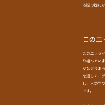
る際の礎に
このエ
このエッセ
り組んでい
がなぜ今あ
を通して、
し、人類学
です。