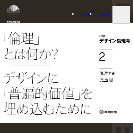
DESIGN ETH
14
Series
About