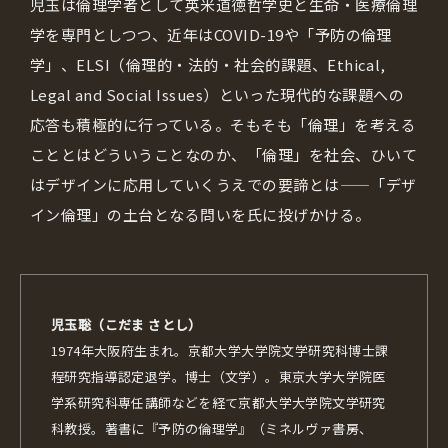
児玉は倫理学者として英米道徳哲学史と生命・医療倫理
学を専門としつつ、近年はCOVID-19や「予防の倫理
学」、ELSI（倫理的・法的・社会的課題、Ethical,
Legal and Social Issues）といった現代的な課題への
応答も積極的に行っている。そもそも「倫理」を考える
こととはどういうことなのか、「倫理」を社会、ひいて
はデザインに応用していくうえでの要諦とは——「デザ
イン倫理」の土台となる問いを氏に投げかける。
児玉聡（こだま さとし）
1974年大阪府生まれ。京都大学大学院文学研究科博士課
程研究指導認定退学。博士（文学）。東京大学大学院医
学系研究科専任講師などを経て京都大学大学院文学研究
科教授。著書に『予防の倫理学』（ミネルヴァ書房、