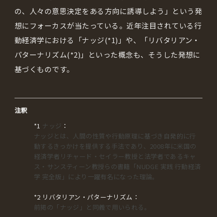
の、人々の意思決定をある方向に誘導しよう」という発
想にフォーカスが当たっている。近年注目されている行
動経済学における「ナッジ(*1)」や、「リバタリアン・
パターナリズム(*2)」といった概念も、そうした発想に
基づくものです。
注釈
*1
ナッジ
：
ナッジとは、人間の性質や行動原理に基づき自発的に行
動するきっかけを提供する手法であり、2008年に米国の
経済学者リチャード・セイラー教授と法学者であるキャ
ス・サンスティーン教授らの書籍「NUDGE 実践 行動経済
学 完全版」により一躍有名になった理論。
*2 リバタリアン・パターナリズム：
前掲の「ナッジ」と同義で用いられる。