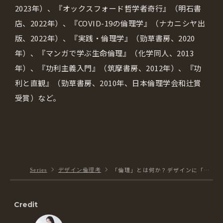
2023年）、『オックスフォード哲学者奇行』（明石書
店、2022年）、『COVID-19の倫理学』（ナカニシヤ出
版、2022年）、『実践・倫理学』（勁草書房、2020
年）、『マンガで学ぶ生命倫理』（化学同人、2013
年）、『功利主義入門』（筑摩書房、2012年）、『功
利と直観』（勁草書房、2010年、日本倫理学会和辻賞
受賞）など。
「倫理」とは何か？デザインに「普遍的価値」を埋め込むために——倫理学者・児玉聡【連載】デザイン倫理考 #2
Series
デザイン倫理考
Credit