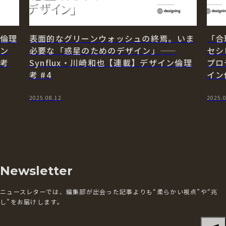
倫理
表面的なグリーンウォッシュの終焉。いま
「合
セン
必要な「惑星のためのデザイン」——
セシ
考
Synflux・川崎和也【連載】デザイン倫理
プロ
考 #4
イン
2025.08.12
2025.
Newsletter
ニュースレターでは、編集部が出会った記事よりも“柔らかい視点”や“兆
し”をお届けします。