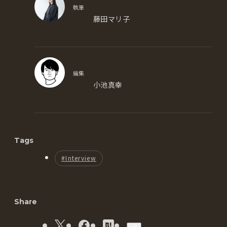
執筆
藤田マリ子
1993年生まれ、京都大学文学部卒業。株式会社K
ADOKAWAにて海外営業、書籍編集に携わった
後、フリーランスを経て、2023年に株式会社Nod
編集
esを創業。書籍やウェブ媒体のコンテンツ制作、
小池真幸
ブランディング・マーケティング・採用広報支援
を手掛ける。代々の家業である日本茶専門店・東
京繁田園茶舗（1947年創業）の事業開発も行って
編集、執筆（自営業）。ウェブメディアから雑
いる。
誌・単行本まで。PLANETS、designing、CULTIB
趣味は競技ダンス、ボードゲーム、生け花。日本
ASE、うにくえ、WIRED.jpなど。
ソムリエ協会認定ワインエキスパート。2歳児子
Tags
育て中。
#Interview
Share