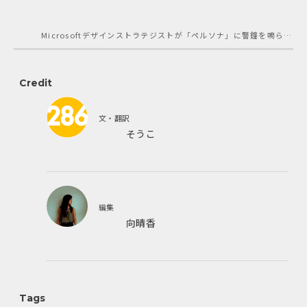
Microsoftデザインストラテジストが「ペルソナ」に警鐘を鳴らす理由
Credit
文・翻訳
そうこ
フリーランスライター。英語圏の記事を日本の読
者向けにアダプト、リライトするのが主。Gizmo
do Japan、Buzzfeed、GQ Japanウェブ版など
編集
で執筆。ゆで卵が好き。
向晴香
大学在学中にBIツールの翻訳アルバイトを経て、
テック・ソーシャル系のメディアで執筆に携わ
る。卒業後は教育系ベンチャーのマーケティング
Tags
チームでオウンドメディアの運営を担当し独立。i