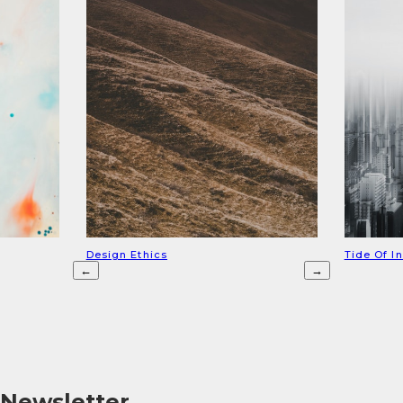
Design Ethics
Tide Of I
←
→
Newsletter