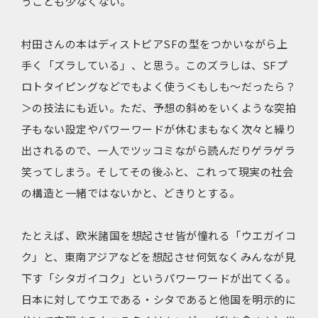
うことも少なくない。
村田さんの本はディストピアSFの型をつかいながら上
手く「ズラしている」、と思う。このズラしは、SFプ
ロトタイピングなどでもよく使う＜もしも〜だったら？
＞の技法にも近い。ただ、予想の斜めをいくような突拍
子もない設定やパワーワードが休むまもなく次々と繰り
出されるので、一人でツッコミながら読んだりゲラゲラ
笑ってしまう。そしてその後ふと、これって現実の社会
の構造と一緒ではないかと、どきりとする。
たとえば、欧米諸国を想起させ皆が憧れる「ウエガイコ
ク」と、東南アジアなどを想起させ何気なくみんなが見
下す「シタガイコク」というパワーワードが出てくる。
日本に対してウエである・シタであると他国を明示的に