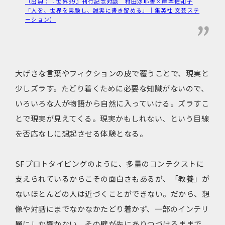
（出典：『世界99』刊行記念対談 村田沙耶香×岸本佐知子
「人を、世界を実験し、誠実に書き留める」｜集英社 文芸ステ
ーション）
大げさな言葉やフィクションの皮で覆うことで、現実と
少しズラす。たどり着くために必要な知識がないので、
いろいろな人が物語から自然に入っていける。ズラすこ
とで現実が見えてくる。現実かもしれない、という目線
を否応なしに想起させる体験となる。
SFプロトタイピングのように、多量のコンテクストに
支えられているからこその面白さもあるが、「教養」が
ないほとんどの人は近づくことができない。だから、想
像や対話にまでなかなかたどり着かず、一部のインテリ
層にしか響かない。その壁が先にありつづけるままで、