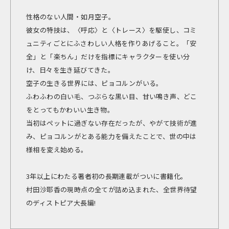
性格のない人間・如月空子。
彼女の特技は、〈呼応〉と〈トレース〉を駆使し、コミ
ュニティごとにふさわしい人格を作りあげること。「安
全」と「楽ちん」だけを指標にキャラクターを使い分
け、日々を生き延びてきた。
空子の生きる世界には、ピョコルンがいる。
ふわふわの白い毛、つぶらな黒い目、甘い鳴き声、どこ
をとってもかわいい生き物。
当初はペットに過ぎない存在だったが、やがて技術が進
み、ピョコルンがとある能力を備えたことで、世の中は
様相を変え始める。
3年以上にわたる著者初の長期連載がついに書籍化。
村田沙耶香の現時点の全てが詰め込まれた、全世界待望
のディストピア大長編!