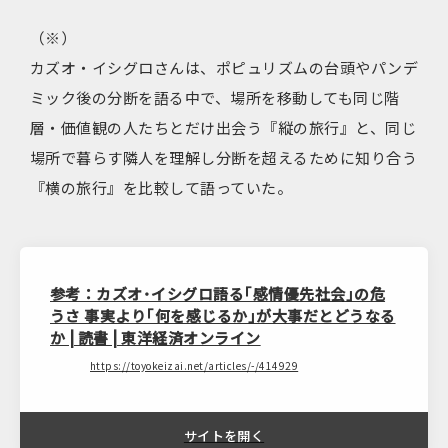
（※）
カズオ・イシグロさんは、ポピュリズムの台頭やパンデ
ミック後の分断を語る中で、場所を移動しても同じ階
層・価値観の人たちとだけ出会う『縦の旅行』と、同じ
場所で暮らす隣人を理解し分断を超えるために知り合う
『横の旅行』を比較して語っていた。
参考：カズオ･イシグロ語る｢感情優先社会｣の危
うさ 事実より｢何を感じるか｣が大事だとどうなる
か | 読書 | 東洋経済オンライン
https://toyokeizai.net/articles/-/414929
サイトを開く