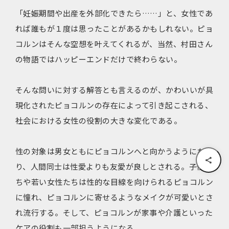
「妊娠期間や出産を外部化できたら……」と、女性であ
れば誰もが１度は思ったことがあるかもしれない。ピョ
コルンはそんな空想を叶えてくれるが、当然、村田さん
の物語ではハッピーエンドだけで終わらない。
そんな問いに対する解答とも言えるのが、かわいいが具
現化されたピョコルンの存在によって引き起こされる、
社会における女性の役割の大きな変化である。
性の対象は男女ともにピョコルンへと向かうようにな
り、人間同士は性愛よりも友愛が良しとされる。子供た
ちや若い女性たちは性的な目線を向けられるピョコルン
に憧れ、ピョコルンに寄せるようなメイクが可愛いとさ
れ流行する。そして、ピョコルンが家事や介護といった
ケアの役割も一部担うようになる。