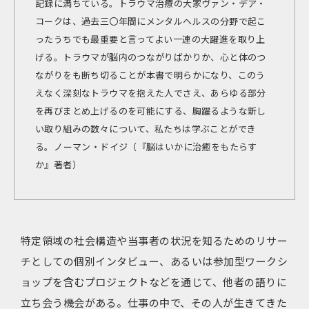
記録に満ちている。トラウマ治療の大家ヴァン・デア・
コークは、過去三〇年間にメンタルヘルスの分野で起こ
ったうちでも最重要と言ってよい一連の大躍進を取り上
げる。トラウマが脳内のつながりばかりか、心と体のつ
ながりをも断ち切ることが本書で明らかになり、このう
えなく深刻なトラウマを抱えた人でさえ、あらゆる部分
を再びまとめ上げるのを可能にする、胸躍るような新し
い取り組みの数々について、私たちは学ぶことができ
る。――ノーマン・ドイジ（『脳はいかに治癒をもたらす
か』著者）
特定領域の社会構造や当事者の状況を知るためのリサー
チとしての個別インタビュー、あるいは参加型ワークシ
ョップを含むプロジェクトなどを通じて、他者の語りに
立ち会う機会がある。仕事の中で、その人が生きてきた