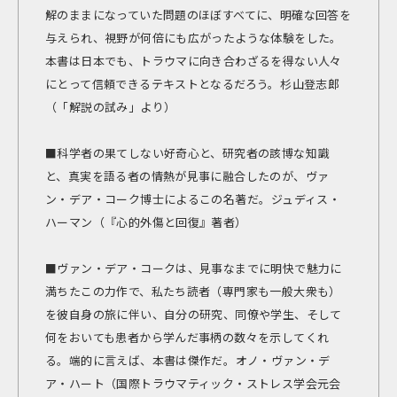
解のままになっていた問題のほぼすべてに、明確な回答を
与えられ、視野が何倍にも広がったような体験をした。
本書は日本でも、トラウマに向き合わざるを得ない人々
にとって信頼できるテキストとなるだろう。――杉山登志郎
（「解説の試み」より）
■科学者の果てしない好奇心と、研究者の該博な知識
と、真実を語る者の情熱が見事に融合したのが、ヴァ
ン・デア・コーク博士によるこの名著だ。――ジュディス・
ハーマン（『心的外傷と回復』著者）
■ヴァン・デア・コークは、見事なまでに明快で魅力に
満ちたこの力作で、私たち読者（専門家も一般大衆も）
を彼自身の旅に伴い、自分の研究、同僚や学生、そして
何をおいても患者から学んだ事柄の数々を示してくれ
る。端的に言えば、本書は傑作だ。――オノ・ヴァン・デ
ア・ハート（国際トラウマティック・ストレス学会元会