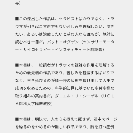
長）
■この傑出した作品は、セラピストばかりでなく、トラ
ウマが引き起こす途方もない苦しみを理解したい、防ぎ
たい、あるいは治療したいと望む人なら誰もが、絶対に
読むべき一冊だ。――パット・オグデン（センサリーモータ
ー・サイコセラピー・インスティチュート創設者）
■本書は、一般読者がトラウマの複雑な作用を理解する
ための最先端の作品であり、苦しみを軽減するばかりで
なく、生き延びるのが精一杯の状態を抜け出して人生で
成功を収めるための、科学的知見に基づいた多種多様な
取り組みの案内書だ。――ダニエル・Ｊ・シーゲル（ＵＣＬ
Ａ医科大学臨床教授）
■本書は、明快で、人の心を捉えて離さず、途中でページ
を繰るのをやめるのが難しい作品であり、胸を打つ症例