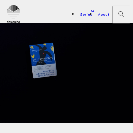
14
Series
About