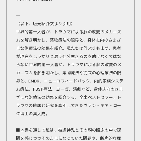
—
（以下、版元紹介文より引用）
世界的第一人者が、トラウマによる脳の改変のメカニズ
ムを解き明かし、薬物療法の限界と、身体志向のさまざ
まな治療法の効果を紹介。私たちは何よりもまず、患者
が現在をしっかりと思う存分生きるのを助けなくてはな
らない――世界的第一人者が、トラウマによる脳の改変のメ
カニズムを解き明かし、薬物療法や従来の心理療法の限
界と、EMDR、ニューロフィードバック、内的家族システ
ム療法、PBSP療法、ヨーガ、演劇など、身体志向のさま
ざまな治療法の効果を紹介する、全米ベストセラー。ト
ラウマの臨床と研究を牽引してきたヴァン・デア・コー
ク博士の集大成。
■本書を通して私は、被虐待児とその親の臨床の中で疑
問を感じつつそのままになっていた問題や、断片的な理