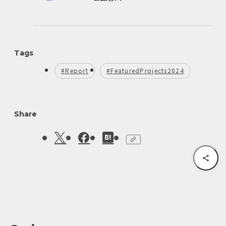
、企画、メディア運営、ブックライティング、モ
デレーター、Podcast配信など活動中。
編集者。国際基督教大学(ICU)卒、政治思想専攻。
ITコンサルタント、農業用ロボットのPdM、建設
DXのPjMを経て独立。関心領域は人文思想全般
Tags
と、農業・建築・出版など。
#Report
#FeaturedProjects2024
Share