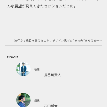
んな展望が見えてきたセッションだった。
流行か？役目を終えたのか？デザイン思考の“その先”を考える──KESIKI石川俊祐×PwC野々村健一×早川克美
Credit
執筆
長谷川賢人
1986年生まれ、東京都武蔵野市出身。日本大学
芸術学部文芸学科卒。「ライフハッカー［日本
版］」や「北欧、暮らしの道具店」を経て、フリ
編集
ーランス。ライター／編集者として、執筆、編集
石田哲大