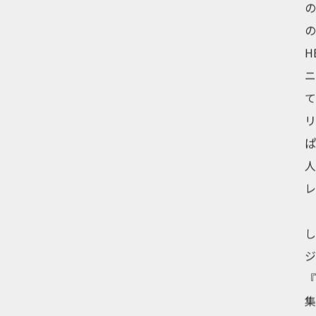
の
の
H
て
リ
人
『