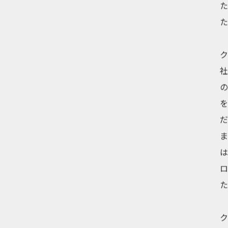
ク
を
ま
ロ