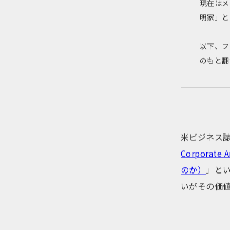
現在はメ
明家」と
以下、フ
のもと翻
米ビジネス誌
Corporat
のか）
」と
いがその価