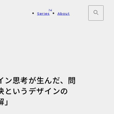
14
Series
About
イン思考が生んだ、問
決というデザインの
解」