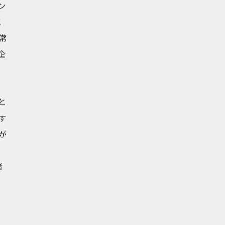
ン
に
常
企
と
す
が
、
者
」