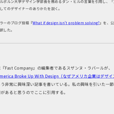
ルボルン大学デザイン学部長を務めるダン・ヒルの言葉を引用し、「
してのデザイナーのありかたを説く。
ラーのブログ投稿『
What if design isn’t problem solving?
』を、
訳した。
『Fast Company』の編集者であるスザンヌ・ラバールが、
e America Broke Up With Design（なぜアメリカ企業は
いう非常に興味深い記事を書いている。私の興味を引いた一節
値があると思うのでここに引用する。