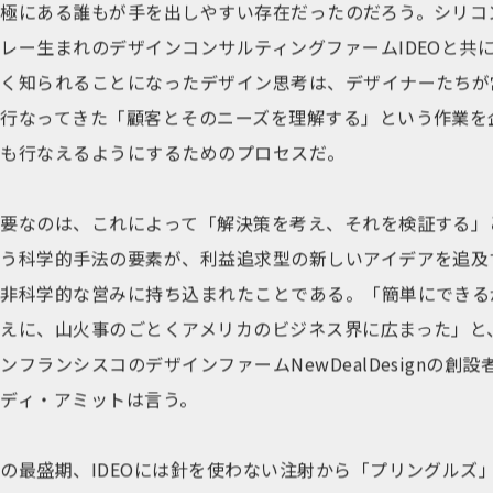
対極にある誰もが手を出しやすい存在だったのだろう。シリコ
レー生まれのデザインコンサルティングファームIDEOと共
広く知られることになったデザイン思考は、デザイナーたちが
に行なってきた「顧客とそのニーズを理解する」という作業を
業も行なえるようにするためのプロセスだ。
重要なのは、これによって「解決策を考え、それを検証する」
いう科学的手法の要素が、利益追求型の新しいアイデアを追及
る非科学的な営みに持ち込まれたことである。「簡単にできる
ゆえに、山火事のごとくアメリカのビジネス界に広まった」と
ンフランシスコのデザインファームNewDealDesignの創設
ガディ・アミットは言う。
の最盛期、IDEOには針を使わない注射から「プリングルズ