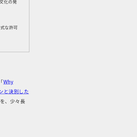
文化の発
公式な許可
「
Why
デザインと決別した
を、少々長