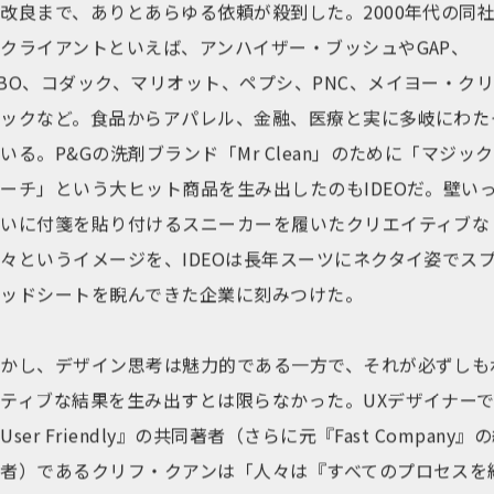
改良まで、ありとあらゆる依頼が殺到した。2000年代の同
クライアントといえば、アンハイザー・ブッシュやGAP、
BO、コダック、マリオット、ペプシ、PNC、メイヨー・ク
ニックなど。食品からアパレル、金融、医療と実に多岐にわた
いる。P&Gの洗剤ブランド「Mr Clean」のために「マジック
ーチ」という大ヒット商品を生み出したのもIDEOだ。壁い
ぱいに付箋を貼り付けるスニーカーを履いたクリエイティブな
々というイメージを、IDEOは長年スーツにネクタイ姿でス
レッドシートを睨んできた企業に刻みつけた。
しかし、デザイン思考は魅力的である一方で、それが必ずしも
ジティブな結果を生み出すとは限らなかった。UXデザイナー
User Friendly』の共同著者（さらに元『Fast Company』
集者）であるクリフ・クアンは「人々は『すべてのプロセスを