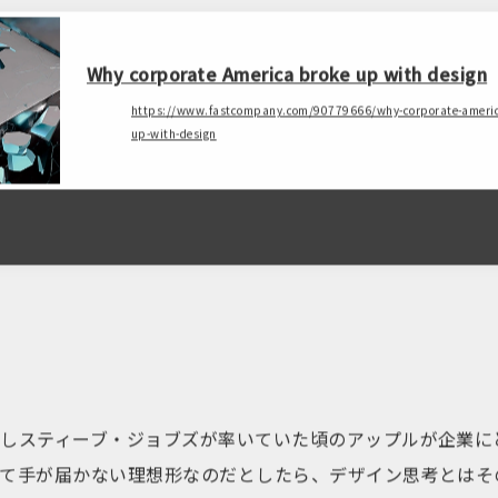
Why corporate America broke up with design
https://www.fastcompany.com/90779666/why-corporate-americ
up-with-design
もしスティーブ・ジョブズが率いていた頃のアップルが企業に
って手が届かない理想形なのだとしたら、デザイン思考とはそ