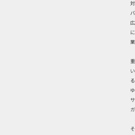
バ
サ
そ