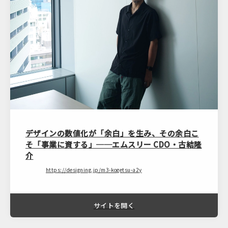
デザインの数値化が「余白」を生み、その余白こ
そ「事業に資する」──エムスリー CDO・古結隆
介
https://designing.jp/m3-kogetsu-a2y
サイトを開く