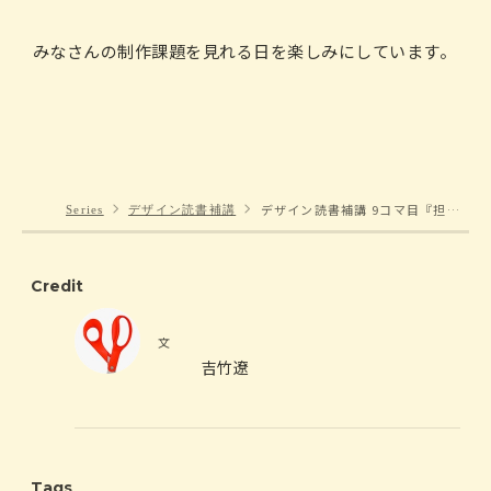
みなさんの制作課題を見れる日を楽しみにしています。
デザイン読書補講 9コマ目『担当になったら知っておきたい「プロジェクトマネジメント」実践講座』
Series
デザイン読書補講
Credit
文
吉竹遼
フェンリル株式会社にてスマートフォンアプリの
企画・UIデザインに従事後、STANDARDへ参画。
UIデザインを中心に、新規事業の立ち上げ・既存
Tags