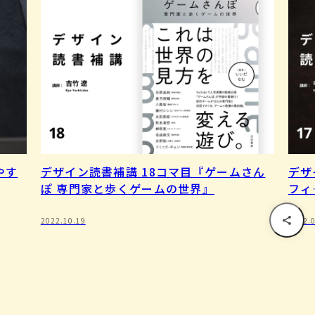
やす
デザイン読書補講 18コマ目『ゲームさん
デザ
ぽ 専門家と歩くゲームの世界』
フィ
2022.10.19
2022.