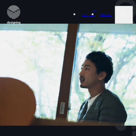
COVER STOR
14
Series
About