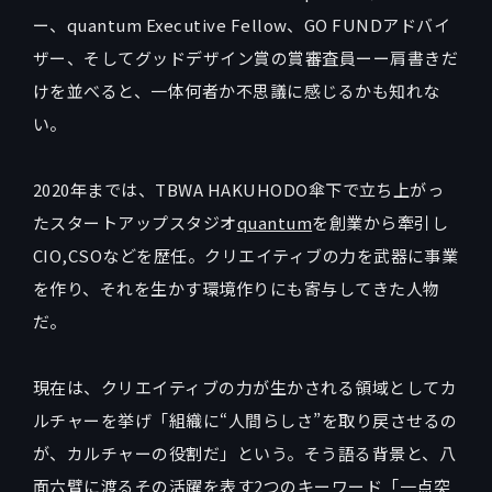
ー、quantum Executive Fellow、GO FUNDアドバイ
ザー、そしてグッドデザイン賞の賞審査員ーー肩書きだ
けを並べると、一体何者か不思議に感じるかも知れな
い。
2020年までは、TBWA HAKUHODO傘下で立ち上がっ
たスタートアップスタジオ
quantum
を創業から牽引し
CIO,CSOなどを歴任。クリエイティブの力を武器に事業
を作り、それを生かす環境作りにも寄与してきた人物
だ。
現在は、クリエイティブの力が生かされる領域としてカ
ルチャーを挙げ「組織に“人間らしさ”を取り戻させるの
が、カルチャーの役割だ」という。そう語る背景と、八
面六臂に渡るその活躍を表す2つのキーワード「一点突