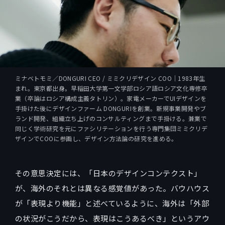
ミナベトモミ／DONGURI CEO / ミミクリデザイン COO｜1983年生
まれ。東京都出身。早稲田大学第一文学部ロシア語ロシア文化専修卒
業（卒論はロシア構成主義タトリン）。家電メーカーでUIデザインを
手掛けた後にデザインファーム DONGURIを創業。新規事業開発やブ
ランド開発、組織立ち上げのコンサルティングまで手掛ける。兼業で
同じく学術研究を元にファシリテーションを行う専門集団ミミクリデ
ザインでCOOに参画し、デザイン方法論の研究を進める。
その意思決定には、「日本のデザインコンテクスト」
が、海外のそれとは異なる感覚値があった。バウハウス
が「表現より機能」と述べているように、海外は「外部
の状況がこうだから、表現はこうあるべき」というアウ