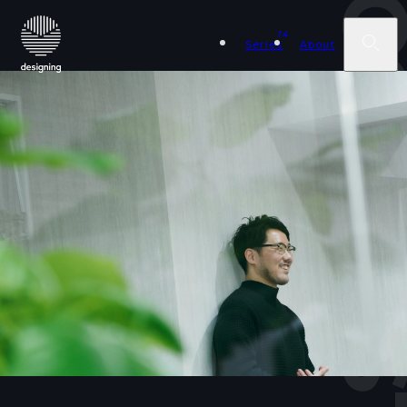
COVER STOR
14
Series
About